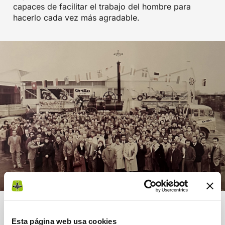
capaces de facilitar el trabajo del hombre para
hacerlo cada vez más agradable.
Para proyectar y producir, GRILLO dispone de un
eficiente equipo de técnicos y diseñadores. Cada
Esta página web usa cookies