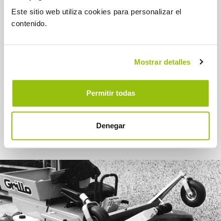
nueva máquina se somete a cuidadosas pruebas de
Este sitio web utiliza cookies para personalizar el
resistencia, manejo y versatilidad y sólo después de
contenido.
haber pasado todos los ensayos se confirma la
producción, según los rigurosos patrones de
calidad europea adoptados por el Sistema de
Calidad Grillo.
Mostrar detalles
La producción industrial se realiza mediante la
utilización de máquinas herramientas de alto nivel
Permitir todas
tecnológico (corte con láser, robots, línea de
montaje parcialmente automatizada), en cinco
plantas de producción localizadas en los
Denegar
alrededores de Cesena (Italia).