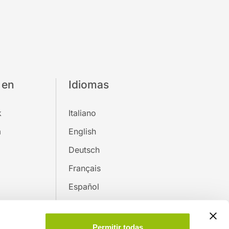
 en
Idiomas
k
Italiano
m
English
Deutsch
Français
Español
Australia
Permitir todas