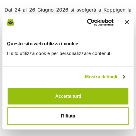
Dal 24 al 26 Giugno 2026 si svolgerà a Koppigen la
fiera Öga - der Treffpunkt der Grünen Branche.
Giunta quest'anno alla sua 35esima edizione, si tratta
del principale evento fieristico nel settore del verde in
Svizzera, con oltre 400 espositori e una superficie di
12 ettari.
Questo sito web utilizza i cookie
Il sito utilizza cookie per personalizzare contenuti.
Grillo vi aspetta!
Non mancate!
Mostra dettagli
Per ulteriori info:
www.oega.ch/de
Accetta tutti
Rifiuta
Eventi e fiere