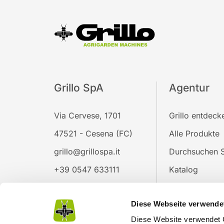
Grillo SpA
Agentur
Via Cervese, 1701
Grillo entdeck
47521 - Cesena (FC)
Alle Produkte
grillo@grillospa.it
Durchsuchen S
+39 0547 633111
Katalog
Messen
Diese Webseite verwende
Verkaufsstelle
Diese Website verwendet C
Arbeiten Sie m