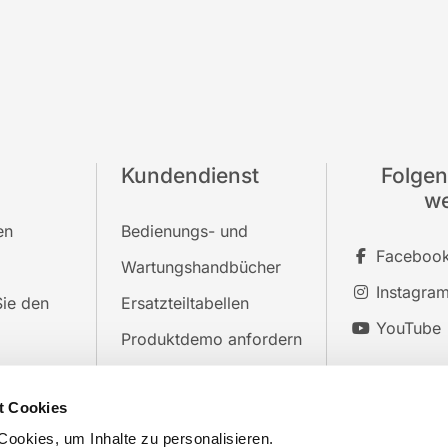
Kundendienst
Folgen
we
en
Bedienungs- und
Faceboo
Wartungshandbücher
Instagra
ie den
Ersatzteiltabellen
YouTube
Produktdemo anfordern
Kontakte
t Cookies
n
Datenschutz
ookies, um Inhalte zu personalisieren.
it uns
Cookie-Richtlinie